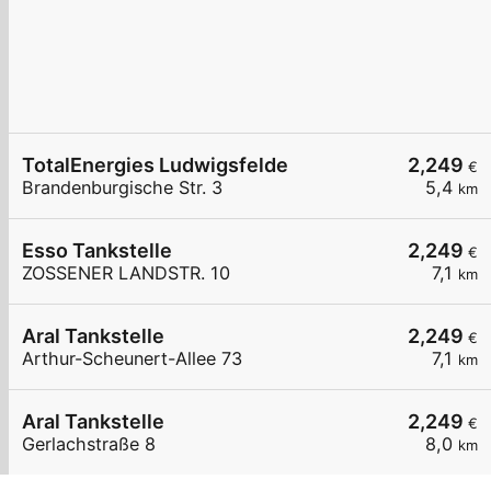
TotalEnergies Ludwigsfelde
2,249
€
Brandenburgische Str. 3
5,4
km
Esso Tankstelle
2,249
€
ZOSSENER LANDSTR. 10
7,1
km
Aral Tankstelle
2,249
€
Arthur-Scheunert-Allee 73
7,1
km
Aral Tankstelle
2,249
€
Gerlachstraße 8
8,0
km