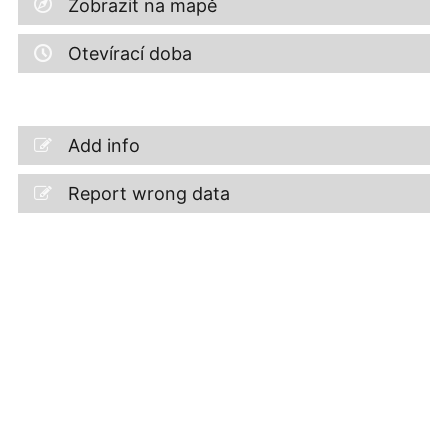
Zobrazit na mapě
Otevírací doba
Add info
Report wrong data