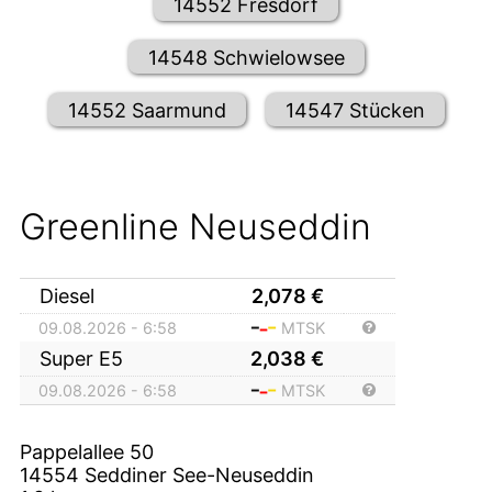
14552 Fresdorf
14548 Schwielowsee
14552 Saarmund
14547 Stücken
Greenline Neuseddin
Diesel
2,078
€
09.08.2026 - 6:58
MTSK
Super E5
2,038
€
09.08.2026 - 6:58
MTSK
Pappelallee 50
14554
Seddiner See-Neuseddin