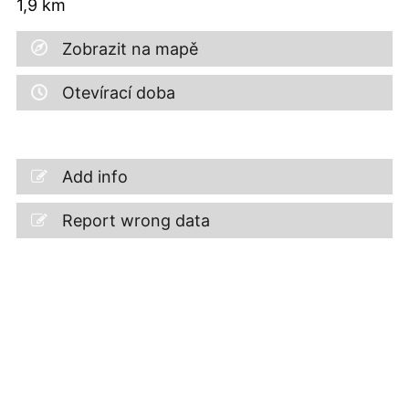
1,9
km
Zobrazit na mapě
Otevírací doba
Add info
Report wrong data