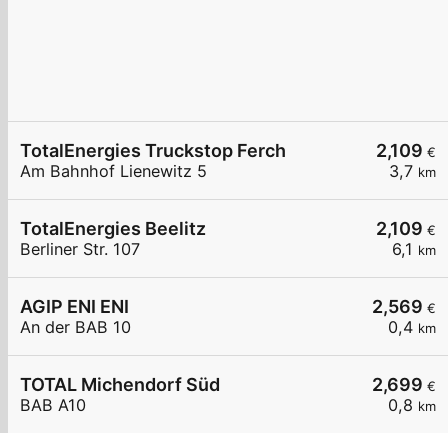
TotalEnergies Truckstop Ferch
2,109
€
Am Bahnhof Lienewitz 5
3,7
km
TotalEnergies Beelitz
2,109
€
Berliner Str. 107
6,1
km
AGIP ENI ENI
2,569
€
An der BAB 10
0,4
km
TOTAL Michendorf Süd
2,699
€
BAB A10
0,8
km