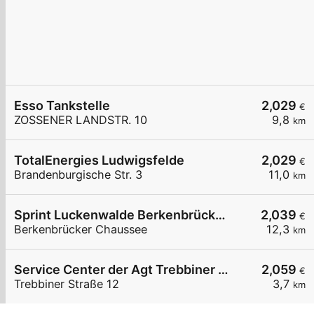
Esso Tankstelle
2,029
€
ZOSSENER LANDSTR. 10
9,8
km
TotalEnergies Ludwigsfelde
2,029
€
Brandenburgische Str. 3
11,0
km
Sprint Luckenwalde Berkenbrücker Chaussee
2,039
€
Berkenbrücker Chaussee
12,3
km
Service Center der Agt Trebbiner Straße 12
2,059
€
Trebbiner Straße 12
3,7
km