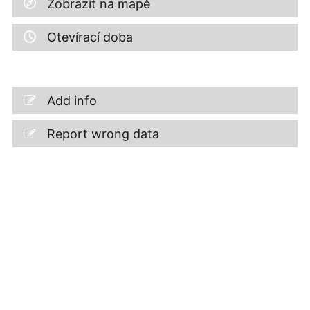
Zobrazit na mapě
Otevírací doba
Add info
Report wrong data