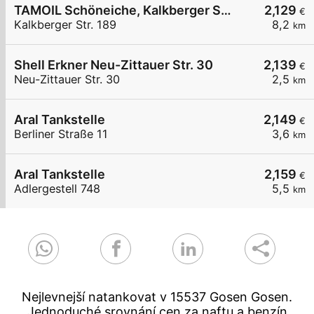
TAMOIL Schöneiche, Kalkberger Str. 189
2,129
€
Kalkberger Str. 189
8,2
km
Shell Erkner Neu-Zittauer Str. 30
2,139
€
Neu-Zittauer Str. 30
2,5
km
Aral Tankstelle
2,149
€
Berliner Straße 11
3,6
km
Aral Tankstelle
2,159
€
Adlergestell 748
5,5
km
Nejlevnejší natankovat v 15537 Gosen Gosen.
Jednoduché srovnání cen za naftu a benzín