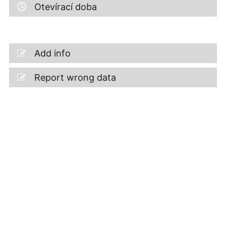
Otevírací doba
Add info
Report wrong data