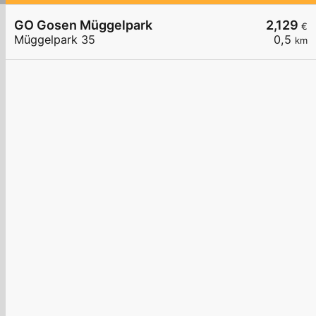
GO Gosen Müggelpark
2,129
€
Müggelpark 35
0,5
km