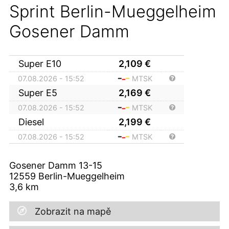
Sprint Berlin-Mueggelheim
Gosener Damm
Super E10
2,109
€
07.08.2026 - 15:52
MTSK
Super E5
2,169
€
07.08.2026 - 15:52
MTSK
Diesel
2,199
€
07.08.2026 - 15:52
MTSK
Gosener Damm 13-15
12559
Berlin-Mueggelheim
3,6
km
Zobrazit na mapě