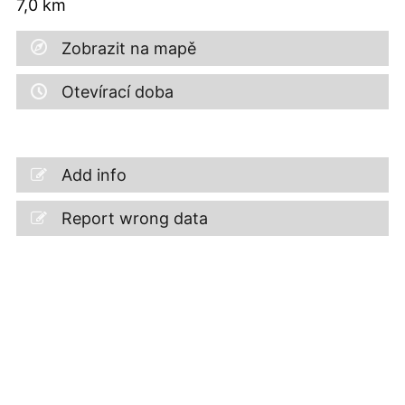
7,0
km
Zobrazit na mapě
Otevírací doba
Add info
Report wrong data