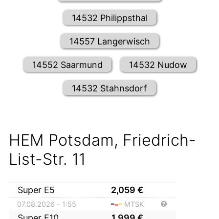
14532 Philippsthal
14557 Langerwisch
14552 Saarmund
14532 Nudow
14532 Stahnsdorf
HEM Potsdam, Friedrich-
List-Str. 11
Super E5
2,059
€
07.08.2026 - 1:55
MTSK
Super E10
1,999
€