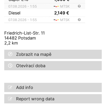
07.08.2026 - 1:55
MTSK
Diesel
2,149
€
07.08.2026 - 1:55
MTSK
Friedrich-List-Str. 11
14482
Potsdam
2,2
km
Zobrazit na mapě
Otevírací doba
Add info
Report wrong data