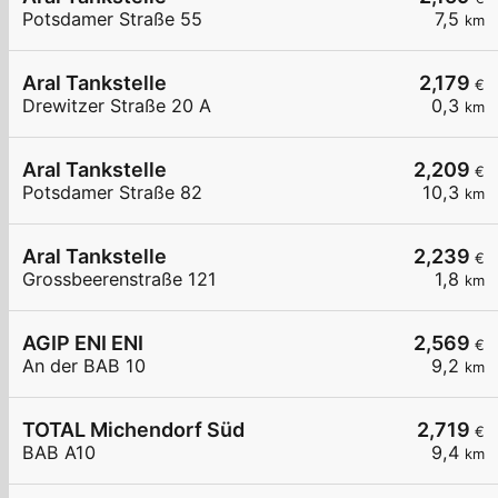
Potsdamer Straße 55
7,5
km
Aral Tankstelle
2,179
€
Drewitzer Straße 20 A
0,3
km
Aral Tankstelle
2,209
€
Potsdamer Straße 82
10,3
km
Aral Tankstelle
2,239
€
Grossbeerenstraße 121
1,8
km
AGIP ENI ENI
2,569
€
An der BAB 10
9,2
km
TOTAL Michendorf Süd
2,719
€
BAB A10
9,4
km