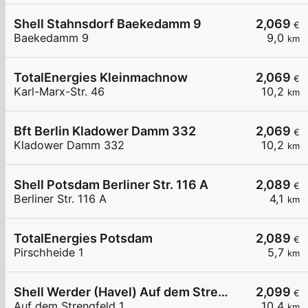
Shell Stahnsdorf Baekedamm 9
2,069
€
Baekedamm 9
9,0
km
TotalEnergies Kleinmachnow
2,069
€
Karl-Marx-Str. 46
10,2
km
Bft Berlin Kladower Damm 332
2,069
€
Kladower Damm 332
10,2
km
Shell Potsdam Berliner Str. 116 A
2,089
€
Berliner Str. 116 A
4,1
km
TotalEnergies Potsdam
2,089
€
Pirschheide 1
5,7
km
Shell Werder (Havel) Auf dem Strengfeld 1
2,099
€
Auf dem Strengfeld 1
10,4
km