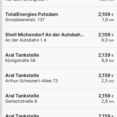
TotalEnergies Potsdam
2,109
€
Grossbeerenstr. 137
1,9
km
Shell Michendorf An der Autobahn 1 A
2,109
€
An der Autobahn 1 A
9,0
km
Aral Tankstelle
2,139
€
Königstraße 58
6,9
km
Aral Tankstelle
2,159
€
Arthur-Scheunert-Allee 73
2,5
km
Aral Tankstelle
2,159
€
Gerlachstraße 8
2,6
km
Aral Tankstelle
2,159
€