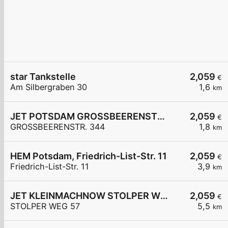
star Tankstelle
2,059
€
Am Silbergraben 30
1,6
km
JET POTSDAM GROSSBEERENSTR. 344
2,059
€
GROSSBEERENSTR. 344
1,8
km
HEM Potsdam, Friedrich-List-Str. 11
2,059
€
Friedrich-List-Str. 11
3,9
km
JET KLEINMACHNOW STOLPER WEG 57
2,059
€
STOLPER WEG 57
5,5
km