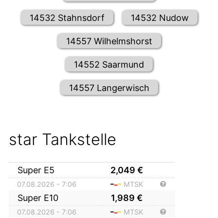
14532 Stahnsdorf
14532 Nudow
14557 Wilhelmshorst
14552 Saarmund
14557 Langerwisch
star Tankstelle
Super E5
2,049
€
07.08.2026 - 7:06
MTSK
Super E10
1,989
€
07.08.2026 - 7:06
MTSK