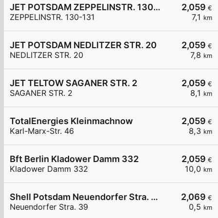
JET POTSDAM ZEPPELINSTR. 130-131
2,059
€
ZEPPELINSTR. 130-131
7,1
km
JET POTSDAM NEDLITZER STR. 20
2,059
€
NEDLITZER STR. 20
7,8
km
JET TELTOW SAGANER STR. 2
2,059
€
SAGANER STR. 2
8,1
km
TotalEnergies Kleinmachnow
2,059
€
Karl-Marx-Str. 46
8,3
km
Bft Berlin Kladower Damm 332
2,059
€
Kladower Damm 332
10,0
km
Shell Potsdam Neuendorfer Stra. 39
2,069
€
Neuendorfer Stra. 39
0,5
km