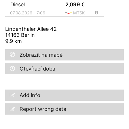
Diesel
2,099
€
07.08.2026 - 7:06
MTSK
Lindenthaler Allee 42
14163
Berlin
9,9
km
Zobrazit na mapě
Otevírací doba
Add info
Report wrong data