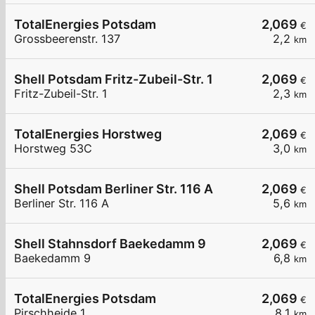
TotalEnergies Potsdam
2,069
€
Grossbeerenstr. 137
2,2
km
Shell Potsdam Fritz-Zubeil-Str. 1
2,069
€
Fritz-Zubeil-Str. 1
2,3
km
TotalEnergies Horstweg
2,069
€
Horstweg 53C
3,0
km
Shell Potsdam Berliner Str. 116 A
2,069
€
Berliner Str. 116 A
5,6
km
Shell Stahnsdorf Baekedamm 9
2,069
€
Baekedamm 9
6,8
km
TotalEnergies Potsdam
2,069
€
Pirschheide 1
8,1
km