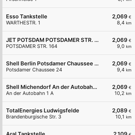
Esso Tankstelle
2,069
€
WARTHESTR. 1
8,4
km
JET POTSDAM POTSDAMER STR. 164
2,069
€
POTSDAMER STR. 164
9,0
km
Shell Berlin Potsdamer Chaussee 24
2,069
€
Potsdamer Chaussee 24
9,4
km
Shell Michendorf An der Autobahn 1 A
2,069
€
An der Autobahn 1 A
10,2
km
TotalEnergies Ludwigsfelde
2,089
€
Brandenburgische Str. 3
10,1
km
Aral Tankstelle
2,109
€