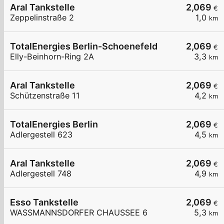
Aral Tankstelle
2,069
€
Zeppelinstraße 2
1,0
km
TotalEnergies Berlin-Schoenefeld
2,069
€
Elly-Beinhorn-Ring 2A
3,3
km
Aral Tankstelle
2,069
€
Schützenstraße 11
4,2
km
TotalEnergies Berlin
2,069
€
Adlergestell 623
4,5
km
Aral Tankstelle
2,069
€
Adlergestell 748
4,9
km
Esso Tankstelle
2,069
€
WASSMANNSDORFER CHAUSSEE 6
5,3
km