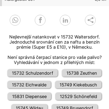
Nejlevnejší natankovat v 15732 Waltersdorf.
Jednoduché srovnání cen za naftu a benzín
prémie (Super E5 a E10), v Německu.
Není správná čerpací stanice pro vaše palivo?
Vyhledávání v jednom z přilehlých míst:
15732 Schulzendorf
15738 Zeuthen
15732 Eichwalde
15749 Kiekebusch
15831 Diepensee
12529 Schönefeld
15745 Wildau
15749 Brusendorf