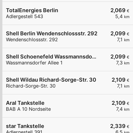
TotalEnergies Berlin
2,069
€
Adlergestell 543
5,4
km
Shell Berlin Wendenschlossstr. 292
2,099
€
Wendenschlossstr. 292
7,1
km
Shell Schoenefeld Wassmannsdorfer Allee 1
2,099
€
Wassmannsdorfer Allee 1
7,3
km
Shell Wildau Richard-Sorge-Str. 30
2,109
€
Richard-Sorge-Str. 30
7,1
km
Aral Tankstelle
2,109
€
BAB A 10 Nordseite
7,4
km
star Tankstelle
2,339
€
Adlergestell 391
6,5
km