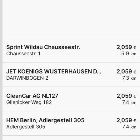
Sprint Wildau Chausseestr.
2,059
€
Chausseestr. 1
5,9
km
JET KOENIGS WUSTERHAUSEN DARWINBOGEN 2
2,059
€
DARWINBOGEN 2
7,3
km
CleanCar AG NL127
2,059
€
Glienicker Weg 182
7,4
km
HEM Berlin, Adlergestell 305
2,059
€
Adlergestell 305
7,4
km