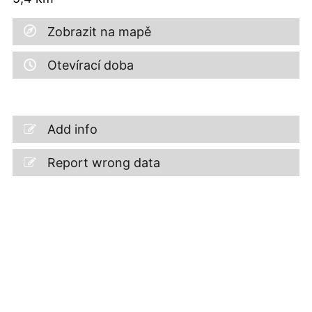
Zobrazit na mapě
Otevírací doba
Add info
Report wrong data