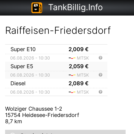
TankBillig.Info
Raiffeisen-Friedersdorf
Super E10
2,009
€
06.08.2026 - 10:30
MTSK
Super E5
2,059
€
06.08.2026 - 10:30
MTSK
Diesel
2,089
€
06.08.2026 - 10:30
MTSK
Wolziger Chaussee 1-2
15754
Heidesee-Friedersdorf
8,7
km