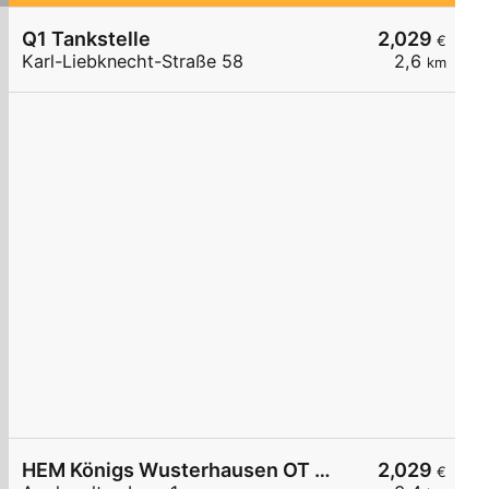
Q1 Tankstelle
2,029
€
Karl-Liebknecht-Straße 58
2,6
km
HEM Königs Wusterhausen OT Niederlehme,
2,029
€