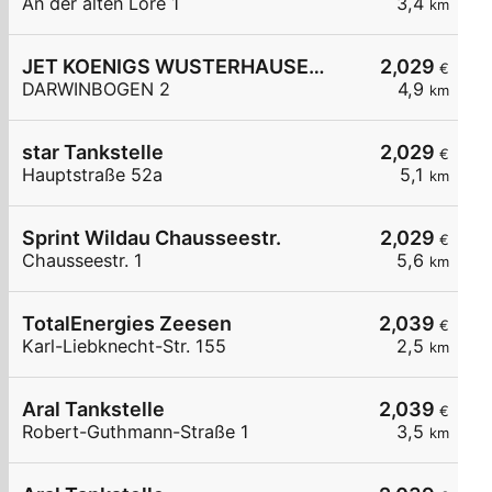
An der alten Lore 1
3,4
km
JET KOENIGS WUSTERHAUSEN DARWINBOGEN 2
2,029
€
DARWINBOGEN 2
4,9
km
star Tankstelle
2,029
€
Hauptstraße 52a
5,1
km
Sprint Wildau Chausseestr.
2,029
€
Chausseestr. 1
5,6
km
TotalEnergies Zeesen
2,039
€
Karl-Liebknecht-Str. 155
2,5
km
Aral Tankstelle
2,039
€
Robert-Guthmann-Straße 1
3,5
km