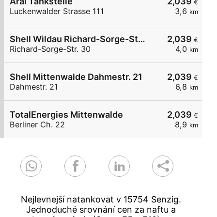
Aral Tankstelle
2,039
€
Luckenwalder Strasse 111
3,6
km
Shell Wildau Richard-Sorge-Str. 30
2,039
€
Richard-Sorge-Str. 30
4,0
km
Shell Mittenwalde Dahmestr. 21
2,039
€
Dahmestr. 21
6,8
km
TotalEnergies Mittenwalde
2,039
€
Berliner Ch. 22
8,9
km
Nejlevnejší natankovat v 15754 Senzig.
Jednoduché srovnání cen za naftu a