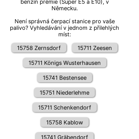
benzín prémie (Super E5 a E10), v
Německu.
Není správná čerpací stanice pro vaše
palivo? Vyhledávání v jednom z přilehlých
míst:
15758 Zernsdorf
15711 Zeesen
15711 Königs Wusterhausen
15741 Bestensee
15751 Niederlehme
15711 Schenkendorf
15758 Kablow
15741 Gräbendorf