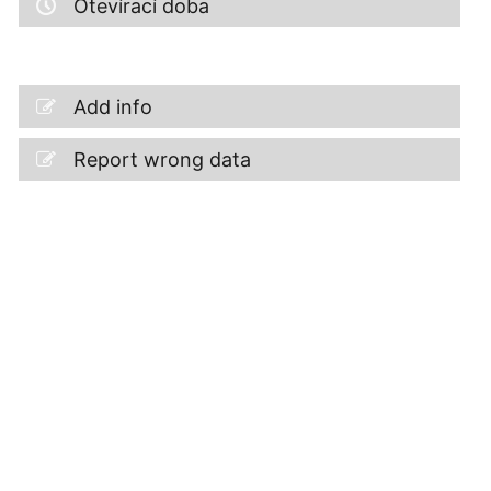
Otevírací doba
Add info
Report wrong data