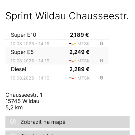
Sprint Wildau Chausseestr.
Super E10
2,189
€
10.08.2026 - 14:19
MTSK
Super E5
2,249
€
10.08.2026 - 14:19
MTSK
Diesel
2,289
€
10.08.2026 - 14:19
MTSK
Chausseestr. 1
15745
Wildau
5,2
km
Zobrazit na mapě