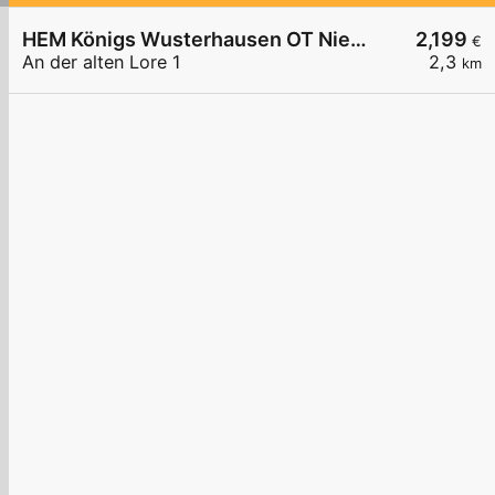
HEM Königs Wusterhausen OT Niederlehme,
2,199
€
An der alten Lore 1
2,3
km