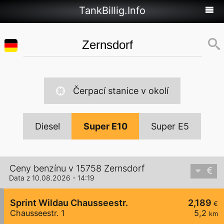
TankBillig.Info
Čerpací stanice v okolí
Diesel
Super E10
Super E5
Ceny benzínu v 15758 Zernsdorf
Data z 10.08.2026 - 14:19
Sprint Wildau Chausseestr.
2,189
€
Chausseestr. 1
5,2
km