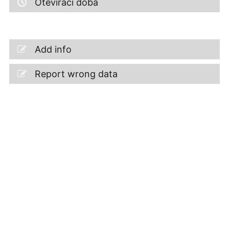
Otevírací doba
Add info
Report wrong data