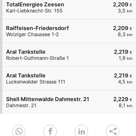
TotalEnergies Zeesen
2,209
€
Karl-Liebknecht-Str. 155
3,5
km
Raiffeisen-Friedersdorf
2,209
€
Wolziger Chaussee 1-2
8,3
km
Aral Tankstelle
2,219
€
Robert-Guthmann-Straße 1
1,9
km
Aral Tankstelle
2,219
€
Luckenwalder Strasse 111
4,5
km
Shell Mittenwalde Dahmestr. 21
2,229
€
Dahmestr. 21
8,1
km