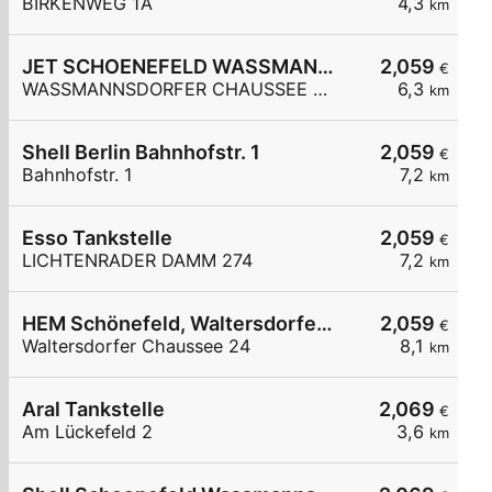
BIRKENWEG 1A
4,3
km
JET SCHOENEFELD WASSMANNSDORFER CHAUSSEE 20
2,059
€
WASSMANNSDORFER CHAUSSEE 20
6,3
km
Shell Berlin Bahnhofstr. 1
2,059
€
Bahnhofstr. 1
7,2
km
Esso Tankstelle
2,059
€
LICHTENRADER DAMM 274
7,2
km
HEM Schönefeld, Waltersdorfer Chaussee
2,059
€
Waltersdorfer Chaussee 24
8,1
km
Aral Tankstelle
2,069
€
Am Lückefeld 2
3,6
km