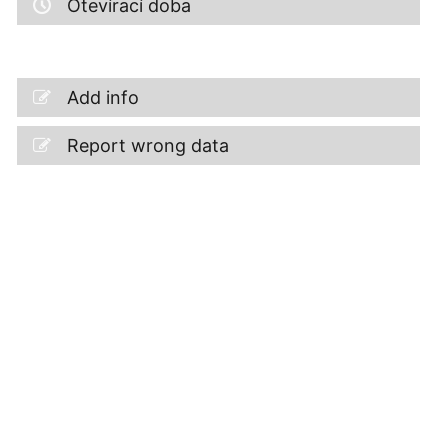
Otevírací doba
Add info
Report wrong data