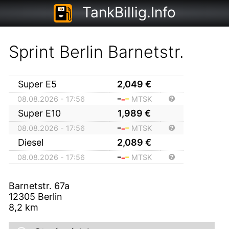
TankBillig.Info
Sprint Berlin Barnetstr.
Super E5
2,049
€
08.08.2026 - 17:56
MTSK
Super E10
1,989
€
08.08.2026 - 17:56
MTSK
Diesel
2,089
€
08.08.2026 - 17:56
MTSK
Barnetstr. 67a
12305
Berlin
8,2
km