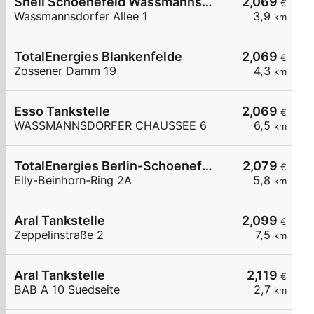
Shell Schoenefeld Wassmannsdorfer Allee 1
2,069
€
Wassmannsdorfer Allee 1
3,9
km
TotalEnergies Blankenfelde
2,069
€
Zossener Damm 19
4,3
km
Esso Tankstelle
2,069
€
WASSMANNSDORFER CHAUSSEE 6
6,5
km
TotalEnergies Berlin-Schoenefeld
2,079
€
Elly-Beinhorn-Ring 2A
5,8
km
Aral Tankstelle
2,099
€
Zeppelinstraße 2
7,5
km
Aral Tankstelle
2,119
€
BAB A 10 Suedseite
2,7
km