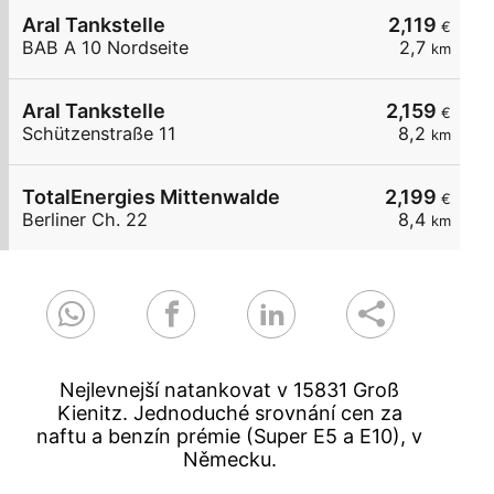
Aral Tankstelle
2,119
€
BAB A 10 Nordseite
2,7
km
Aral Tankstelle
2,159
€
Schützenstraße 11
8,2
km
TotalEnergies Mittenwalde
2,199
€
Berliner Ch. 22
8,4
km
Nejlevnejší natankovat v 15831 Groß
Kienitz. Jednoduché srovnání cen za
naftu a benzín prémie (Super E5 a E10), v
Německu.