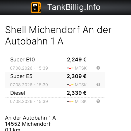
TankBillig.Info
Shell Michendorf An der
Autobahn 1 A
Super E10
2,249
€
07.08.2026 - 15:39
MTSK
Super E5
2,309
€
07.08.2026 - 15:39
MTSK
Diesel
2,339
€
07.08.2026 - 15:39
MTSK
An der Autobahn 1 A
14552
Michendorf
0,1
km