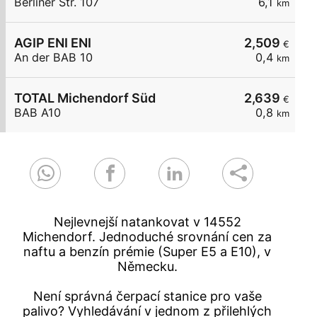
Berliner Str. 107
6,1
km
AGIP ENI ENI
2,509
€
An der BAB 10
0,4
km
TOTAL Michendorf Süd
2,639
€
BAB A10
0,8
km
Nejlevnejší natankovat v 14552
Michendorf. Jednoduché srovnání cen za
naftu a benzín prémie (Super E5 a E10), v
Německu.
Není správná čerpací stanice pro vaše
palivo? Vyhledávání v jednom z přilehlých