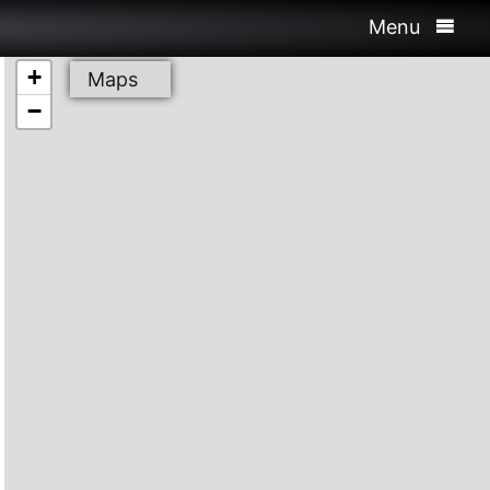
Menu
+
Maps
−