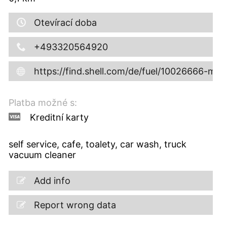
Otevírací doba
+493320564920
https://find.shell.com/de/fuel/10026666-mi
Platba možné s:
Kreditní karty
self service, cafe, toalety, car wash, truck
vacuum cleaner
Add info
Report wrong data